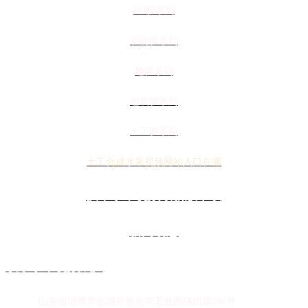
PO膜系列
功能膜系列
地膜系列
包装膜系列
土工膜系列
土工合成水果视频网站入口在哪
技术水果视频最新版下载
新闻动态
联系水果视频成人
地址：
山东省淄博市临淄齐鲁化学工业园纬四路196号