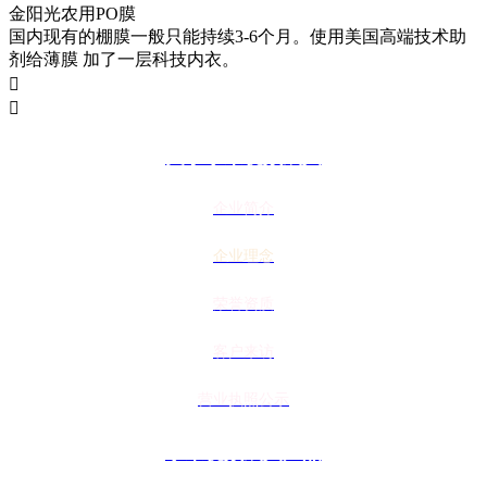
金阳光农用PO膜
国内现有的棚膜一般只能持续3-6个月。使用美国高端技术助
剂给薄膜 加了一层科技内衣。


关于水果视频成人
企业简介
企业理念
荣誉资质
客户来访
营业执照公示
水果视频成人产品