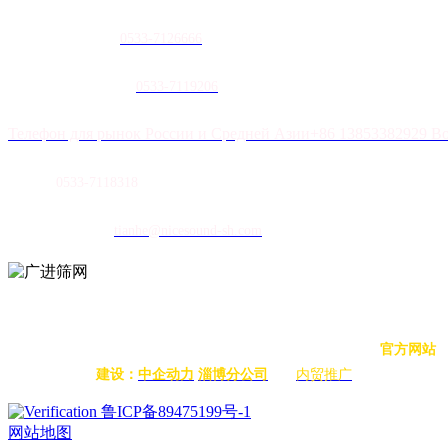
农膜销售热线：
0
533-7126666
土工膜销售热线：
0533-7119206
Телефон для рынок России и Средней Азии+86 13853382929 В
传真：
0533-7118318
E-mail：
tianhe@nicesound-sh.com
扫码立即联系
版权所有 © 2022 山东水果视频成人塑胶有限公司 版权所有
官方网站
建设：
中企动力
淄博分公司
内贸推广
鲁ICP备89475199号-1
网站地图